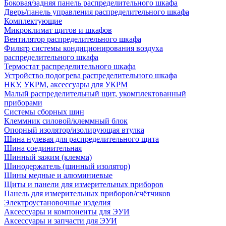
Боковая/задняя панель распределительного шкафа
Дверь/панель управления распределительного шкафа
Комплектующие
Микроклимат щитов и шкафов
Вентилятор распределительного шкафа
Фильтр системы кондиционирования воздуха
распределительного шкафа
Термостат распределительного шкафа
Устройство подогрева распределительного шкафа
НКУ, УКРМ, аксессуары для УКРМ
Малый распределительный щит, укомплектованный
приборами
Системы сборных шин
Клеммник силовой/клеммный блок
Опорный изолятор/изолирующая втулка
Шина нулевая для распределительного щита
Шина соединительная
Шинный зажим (клемма)
Шинодержатель (шинный изолятор)
Шины медные и алюминиевые
Щиты и панели для измерительных приборов
Панель для измерительных приборов/счётчиков
Электроустановочные изделия
Аксессуары и компоненты для ЭУИ
Аксессуары и запчасти для ЭУИ