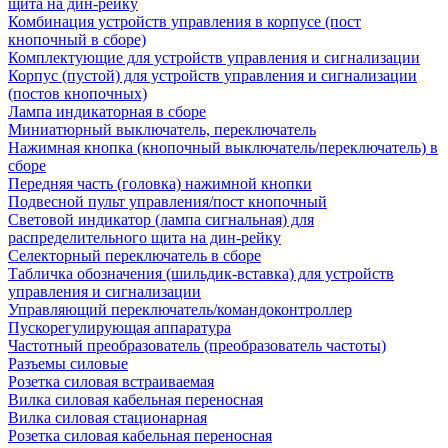
щита на дин-рейку
Комбинация устройств управления в корпусе (пост
кнопочный в сборе)
Комплектующие для устройств управления и сигнализации
Корпус (пустой) для устройств управления и сигнализации
(постов кнопочных)
Лампа индикаторная в сборе
Миниатюрный выключатель, переключатель
Нажимная кнопка (кнопочный выключатель/переключатель) в
сборе
Передняя часть (головка) нажимной кнопки
Подвесной пульт управления/пост кнопочный
Световой индикатор (лампа сигнальная) для
распределительного щита на дин-рейку
Селекторный переключатель в сборе
Табличка обозначения (шильдик-вставка) для устройств
управления и сигнализации
Управляющий переключатель/командоконтроллер
Пускорегулирующая аппаратура
Частотный преобразователь (преобразователь частоты)
Разъемы силовые
Розетка силовая встраиваемая
Вилка силовая кабельная переносная
Вилка силовая стационарная
Розетка силовая кабельная переносная