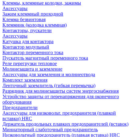
Клеммы, клеммные колодки, зажимы
Аксессуары
Зажим клеммный проходной
Клемма безвинтовая
Клеммник (колодка клеммная)
Контакторы, пускатели
Аксессуары
Катушка для контактора
Контактор модульный
Контактор переменного тока
Пускатель магнитный переменного тока
Реле перегрузки тепловое
Молниезащита и заземление
Аксессуары для заземления и молниеотвода
Комплект заземления
Ленточный заземлитель (гибкая перемычка)
Разрядник для молниезащиты систем энергоснабжения
Устройство защиты от перенапряжения для оконечного
оборудования
Предохранители
Аксессуары для низковольт. предохранителя (плавкой
вставки) HRC
Держатель продольных плавких предохранителей (вставок)
Миниатюрный слаботочный предохранитель
Низковольтный предохранитель (плавкая вставка) HRC