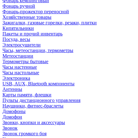
Фонарь кемпинговый
Фонарь ручной
Фонарь-прожектор переносной
Хозяйственные товары
Зажигалки, газовые горелки, резаки, плитки
Кипятильники
Пакеты и прочий инвентарь
Посуда, весы
Электросушители
Часы, метеостанции, термометры
Метеостанции
Термометры бытовые
Часы настенные
Часы настольные
Электроника
USB, AUX, Bluetooth компоненты
Антенны
Карты памяти, флешки
Пульты дистанционного управления
Наушники, фитнес-браслеты
Домофоны
Домофон
Звонки, кнопки и аксессуары
Звонок
Звонок громкого боя