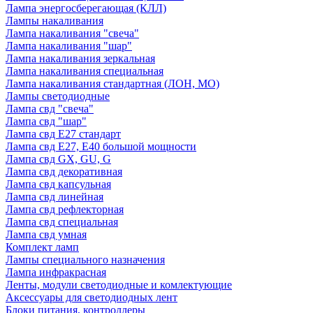
Лампа энергосберегающая (КЛЛ)
Лампы накаливания
Лампа накаливания "свеча"
Лампа накаливания "шар"
Лампа накаливания зеркальная
Лампа накаливания специальная
Лампа накаливания стандартная (ЛОН, МО)
Лампы светодиодные
Лампа свд "свеча"
Лампа свд "шар"
Лампа свд E27 стандарт
Лампа свд E27, Е40 большой мощности
Лампа свд GX, GU, G
Лампа свд декоративная
Лампа свд капсульная
Лампа свд линейная
Лампа свд рефлекторная
Лампа свд специальная
Лампа свд умная
Комплект ламп
Лампы специального назначения
Лампа инфракрасная
Ленты, модули светодиодные и комлектующие
Аксессуары для светодиодных лент
Блоки питания, контроллеры