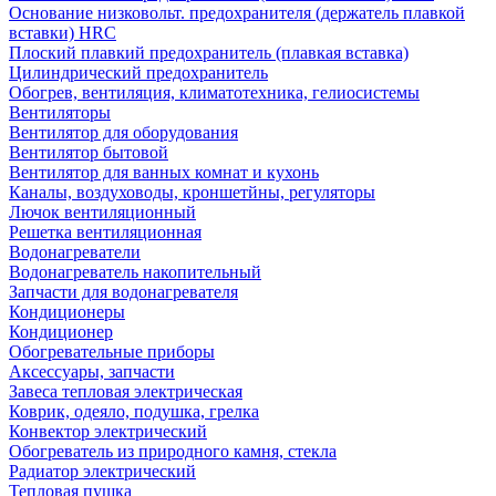
Основание низковольт. предохранителя (держатель плавкой
вставки) HRC
Плоский плавкий предохранитель (плавкая вставка)
Цилиндрический предохранитель
Обогрев, вентиляция, климатотехника, гелиосистемы
Вентиляторы
Вентилятор для оборудования
Вентилятор бытовой
Вентилятор для ванных комнат и кухонь
Каналы, воздуховоды, кроншетйны, регуляторы
Лючок вентиляционный
Решетка вентиляционная
Водонагреватели
Водонагреватель накопительный
Запчасти для водонагревателя
Кондиционеры
Кондиционер
Обогревательные приборы
Аксессуары, запчасти
Завеса тепловая электрическая
Коврик, одеяло, подушка, грелка
Конвектор электрический
Обогреватель из природного камня, стекла
Радиатор электрический
Тепловая пушка