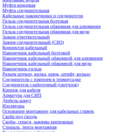
Муфта концевая
Муфта соединительная
Кабельные наконечники и соединители
Гильза соединительная болтовая
Гильза соединительная обжимная для алюминия
Гильза соединительная обжимная для меди
Зажим ответвительный
Зажим соединительный (СИЗ)
Коннектор кабельный
Наконечник кабельный болтовой
Наконечник кабельный обжимной для алюминия
Наконечник кабельный обжимной для меди
Наконечник-гильза
Разъем штекер, вилка, крюк, штифт, кольцо
Соединители с припоем в термоусадке
Соединитель слаботочный (скотчлок)
Крепеж для кабеля
Арматура для СИП
Дюбель-хомут
Изоляторы
Основание монтажное для кабельных стяжек
Скоба под гвоздь
Скобы, серьги, зажимы крепежные
Спираль, лента монтажная