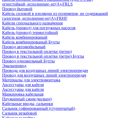
огнестойкий, исполнение–нг(А)-FRLS
Провод бытовой
Кабель силовой в изоляции из полимеров, не содержащий
галогенов, исполнение-нг(А)-FRHF
Кабели специального назначения
Кабель (провод) для погружных насосов
Кабель (провод) термостойкий
Кабель комбинированый
Кабель комбинированый Бухты
Провод автомобильный
Провод в текстильной оплетке (ретро)
Провод в текстильной оплетке (ретро) Бухты
Провод одножильный Бухты
Эмальпровод
Провода для воздушных линий электропередач
Провод для воздушных линий электропередач
Материалы для электромонтажа
Аксессуары для кабеля
Аксессуары для кабеля
Маркировка кабельная
Пружинный сжим (кольцо)
Кабельные вводы, сальники
Сальник гофрированный (ступенчатый)
Сальник резьбовой
Кабельные муфты