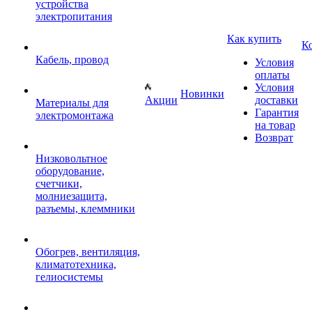
устройства
электропитания
Как купить
К
Кабель, провод
Условия
оплаты
Условия
Новинки
Акции
доставки
Материалы для
Гарантия
электромонтажа
на товар
Возврат
Низковольтное
оборудование,
счетчики,
молниезащита,
разъемы, клеммники
Обогрев, вентиляция,
климатотехника,
гелиосистемы