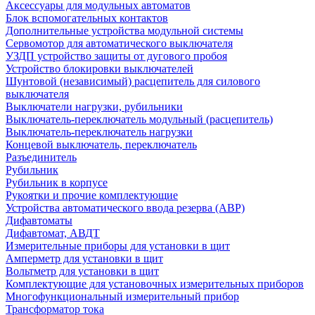
Аксессуары для модульных автоматов
Блок вспомогательных контактов
Дополнительные устройства модульной системы
Сервомотор для автоматического выключателя
УЗДП устройство защиты от дугового пробоя
Устройство блокировки выключателей
Шунтовой (независимый) расцепитель для силового
выключателя
Выключатели нагрузки, рубильники
Выключатель-переключатель модульный (расцепитель)
Выключатель-переключатель нагрузки
Концевой выключатель, переключатель
Разъединитель
Рубильник
Рубильник в корпусе
Рукоятки и прочие комплектующие
Устройства автоматического ввода резерва (АВР)
Дифавтоматы
Дифавтомат, АВДТ
Измерительные приборы для установки в щит
Амперметр для установки в щит
Вольтметр для установки в щит
Комплектующие для установочных измерительных приборов
Многофункциональный измерительный прибор
Трансформатор тока