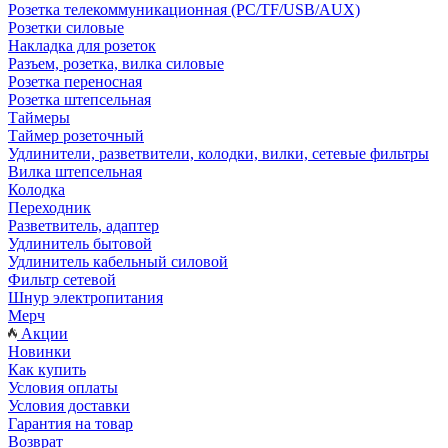
Розетка телекоммуникационная (PC/TF/USB/AUX)
Розетки силовые
Накладка для розеток
Разъем, розетка, вилка силовые
Розетка переносная
Розетка штепсельная
Таймеры
Таймер розеточный
Удлинители, разветвители, колодки, вилки, сетевые фильтры
Вилка штепсельная
Колодка
Переходник
Разветвитель, адаптер
Удлинитель бытовой
Удлинитель кабельный силовой
Фильтр сетевой
Шнур электропитания
Мерч
Акции
Новинки
Как купить
Условия оплаты
Условия доставки
Гарантия на товар
Возврат