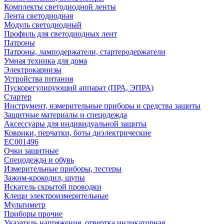
Комплекты светодиодной ленты
Лента светодиодная
Модуль светодиодный
Профиль для светодиодных лент
Патроны
Патроны, ламподержатели, стартеродержатели
Умная техника для дома
Электрокарнизы
Устройства питания
Пускорегулирующий аппарат (ПРА, ЭПРА)
Стартер
Инструмент, измерительные приборы и средства защиты
Защитные материалы и спецодежда
Аксессуары для индивидуальной защиты
Коврики, перчатки, боты диэлектрические
EC001496
Очки защитные
Спецодежда и обувь
Измерительные приборы, тестеры
Зажим-крокодил, щупы
Искатель скрытой проводки
Клещи электроизмерительные
Мультиметр
Приборы прочие
Указатель напряжения, отвертка индикаторная