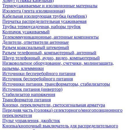
Хомут (стяжка кабельная)
Термоусаживаемые и изоляционные материалы
Изолента (лента изоляционная)
Кабельная изолирующая трубка (кембрик)
Перчатка распределительная усаживаемая
Трубка термоусадочная, наборы трубок
Колпачок усаживаемый
Телекоммуникационные, антенные компоненты
Делители, ответвители антенные
Разъем коаксиальный штекерный
Разъем телефонный, компьютерный, антенный
Шнур телефонный, аудио, видео, компьютерный
Низковольтное оборудование, счетчики, молниезащита,
разъемы, клеммники
Источники бесперебойного питания
Источник бесперебойного питания
Источники питания, трансформаторы, стабилизаторы
Источник питания (инвертор)
Стабилизатор напряжения
Трансформатор питания
Кнопки, переключатели, светосигнальная арматура
Передняя часть (головка) селекторного/многопозиционного
переключателя
Пульт управления, джойстик
Кнопка/кнопочный выключатель для распределительного