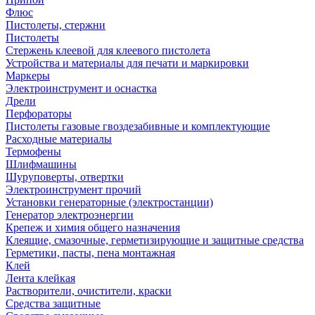
Флюс
Пистолеты, стержни
Пистолеты
Стержень клеевой для клеевого пистолета
Устройства и материалы для печати и маркировки
Маркеры
Электроинструмент и оснастка
Дрели
Перфораторы
Пистолеты газовые гвоздезабивные и комплектующие
Расходные материалы
Термофены
Шлифмашины
Шуруповерты, отвертки
Электроинструмент прочий
Установки генераторные (электростанции)
Генератор электроэнергии
Крепеж и химия общего назначения
Клеящие, смазочные, герметизирующие и защитные средства
Герметики, пасты, пена монтажная
Клей
Лента клейкая
Растворители, очистители, краски
Средства защитные