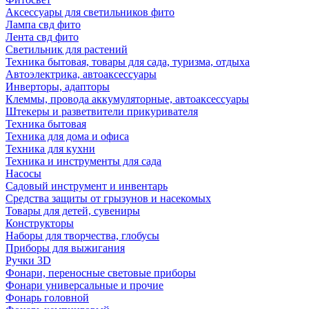
Аксессуары для светильников фито
Лампа свд фито
Лента свд фито
Светильник для растений
Техника бытовая, товары для сада, туризма, отдыха
Автоэлектрика, автоаксессуары
Инверторы, адапторы
Клеммы, провода аккумуляторные, автоаксессуары
Штекеры и разветвители прикуривателя
Техника бытовая
Техника для дома и офиса
Техника для кухни
Техника и инструменты для сада
Насосы
Садовый инструмент и инвентарь
Средства защиты от грызунов и насекомых
Товары для детей, сувениры
Конструкторы
Наборы для творчества, глобусы
Приборы для выжигания
Ручки 3D
Фонари, переносные световые приборы
Фонари универсальные и прочие
Фонарь головной