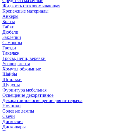
Средства смазочные
Жидкость стеклоомывающая
Крепежные материалы
Анкеры
Болты
Гайки
Дюбели
Заклепки
Саморезы
Гвозди
Такелаж
Тросы, цепи, веревки
Уголок, лента
Хомуты обжимные
Шайбы
Шпильки
Шурупы
Фурнитура мебельная
Освещение декоративное
Декоративное освещение для интерьера
Ночники
Солевые лампы
Свечи
Дискосвет
Дискошары