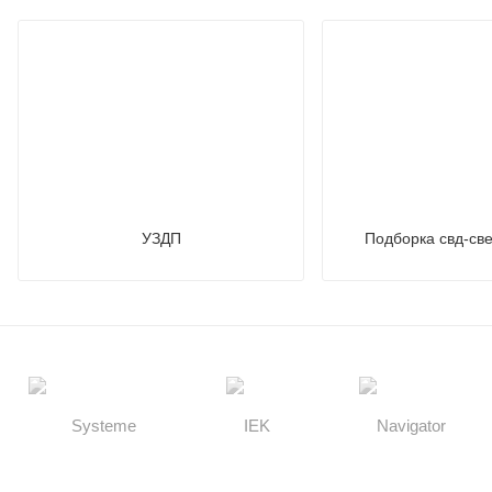
УЗДП
Подборка свд-св