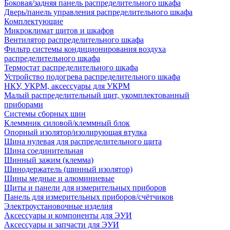
Боковая/задняя панель распределительного шкафа
Дверь/панель управления распределительного шкафа
Комплектующие
Микроклимат щитов и шкафов
Вентилятор распределительного шкафа
Фильтр системы кондиционирования воздуха
распределительного шкафа
Термостат распределительного шкафа
Устройство подогрева распределительного шкафа
НКУ, УКРМ, аксессуары для УКРМ
Малый распределительный щит, укомплектованный
приборами
Системы сборных шин
Клеммник силовой/клеммный блок
Опорный изолятор/изолирующая втулка
Шина нулевая для распределительного щита
Шина соединительная
Шинный зажим (клемма)
Шинодержатель (шинный изолятор)
Шины медные и алюминиевые
Щиты и панели для измерительных приборов
Панель для измерительных приборов/счётчиков
Электроустановочные изделия
Аксессуары и компоненты для ЭУИ
Аксессуары и запчасти для ЭУИ