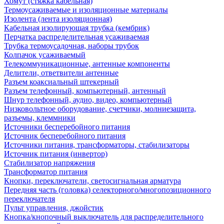
Хомут (стяжка кабельная)
Термоусаживаемые и изоляционные материалы
Изолента (лента изоляционная)
Кабельная изолирующая трубка (кембрик)
Перчатка распределительная усаживаемая
Трубка термоусадочная, наборы трубок
Колпачок усаживаемый
Телекоммуникационные, антенные компоненты
Делители, ответвители антенные
Разъем коаксиальный штекерный
Разъем телефонный, компьютерный, антенный
Шнур телефонный, аудио, видео, компьютерный
Низковольтное оборудование, счетчики, молниезащита,
разъемы, клеммники
Источники бесперебойного питания
Источник бесперебойного питания
Источники питания, трансформаторы, стабилизаторы
Источник питания (инвертор)
Стабилизатор напряжения
Трансформатор питания
Кнопки, переключатели, светосигнальная арматура
Передняя часть (головка) селекторного/многопозиционного
переключателя
Пульт управления, джойстик
Кнопка/кнопочный выключатель для распределительного