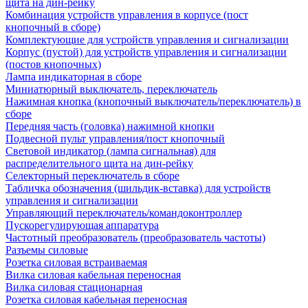
щита на дин-рейку
Комбинация устройств управления в корпусе (пост
кнопочный в сборе)
Комплектующие для устройств управления и сигнализации
Корпус (пустой) для устройств управления и сигнализации
(постов кнопочных)
Лампа индикаторная в сборе
Миниатюрный выключатель, переключатель
Нажимная кнопка (кнопочный выключатель/переключатель) в
сборе
Передняя часть (головка) нажимной кнопки
Подвесной пульт управления/пост кнопочный
Световой индикатор (лампа сигнальная) для
распределительного щита на дин-рейку
Селекторный переключатель в сборе
Табличка обозначения (шильдик-вставка) для устройств
управления и сигнализации
Управляющий переключатель/командоконтроллер
Пускорегулирующая аппаратура
Частотный преобразователь (преобразователь частоты)
Разъемы силовые
Розетка силовая встраиваемая
Вилка силовая кабельная переносная
Вилка силовая стационарная
Розетка силовая кабельная переносная