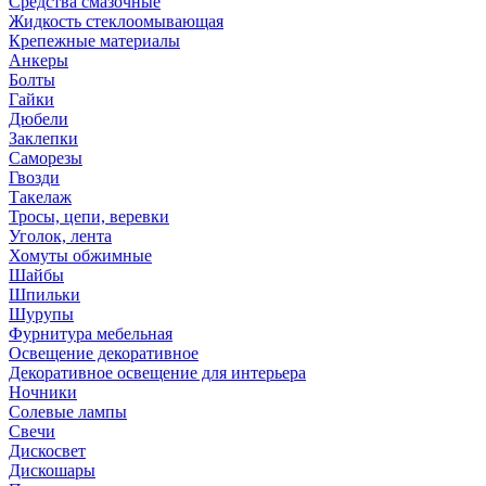
Средства смазочные
Жидкость стеклоомывающая
Крепежные материалы
Анкеры
Болты
Гайки
Дюбели
Заклепки
Саморезы
Гвозди
Такелаж
Тросы, цепи, веревки
Уголок, лента
Хомуты обжимные
Шайбы
Шпильки
Шурупы
Фурнитура мебельная
Освещение декоративное
Декоративное освещение для интерьера
Ночники
Солевые лампы
Свечи
Дискосвет
Дискошары