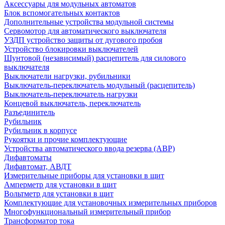
Аксессуары для модульных автоматов
Блок вспомогательных контактов
Дополнительные устройства модульной системы
Сервомотор для автоматического выключателя
УЗДП устройство защиты от дугового пробоя
Устройство блокировки выключателей
Шунтовой (независимый) расцепитель для силового
выключателя
Выключатели нагрузки, рубильники
Выключатель-переключатель модульный (расцепитель)
Выключатель-переключатель нагрузки
Концевой выключатель, переключатель
Разъединитель
Рубильник
Рубильник в корпусе
Рукоятки и прочие комплектующие
Устройства автоматического ввода резерва (АВР)
Дифавтоматы
Дифавтомат, АВДТ
Измерительные приборы для установки в щит
Амперметр для установки в щит
Вольтметр для установки в щит
Комплектующие для установочных измерительных приборов
Многофункциональный измерительный прибор
Трансформатор тока