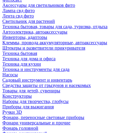
Аксессуары для светильников фито
Лампа свд фито
Лента свд фито
Светильник для растений
Техника бытовая, товары для сада, туризма, отдыха
Автоэлектрика, автоаксессуары
Инверторы, адапторы
Клеммы, провода аккумуляторные, автоаксессуары
Штекеры и разветвители прикуривателя
Техника бытовая
Техника для дома и офиса
Техника для кухни
Техника и инструменты для сада
Насосы
Садовый инструмент и инвентарь
Средства защиты от грызунов и насекомых
Товары для детей, сувениры
Конструкторы
Наборы для творчества, глобусы
Приборы для выжигания
Ручки 3D
Фонари, переносные световые приборы
Фонари универсальные и прочие
Фонарь головной