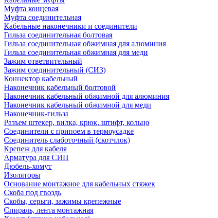
Муфта концевая
Муфта соединительная
Кабельные наконечники и соединители
Гильза соединительная болтовая
Гильза соединительная обжимная для алюминия
Гильза соединительная обжимная для меди
Зажим ответвительный
Зажим соединительный (СИЗ)
Коннектор кабельный
Наконечник кабельный болтовой
Наконечник кабельный обжимной для алюминия
Наконечник кабельный обжимной для меди
Наконечник-гильза
Разъем штекер, вилка, крюк, штифт, кольцо
Соединители с припоем в термоусадке
Соединитель слаботочный (скотчлок)
Крепеж для кабеля
Арматура для СИП
Дюбель-хомут
Изоляторы
Основание монтажное для кабельных стяжек
Скоба под гвоздь
Скобы, серьги, зажимы крепежные
Спираль, лента монтажная