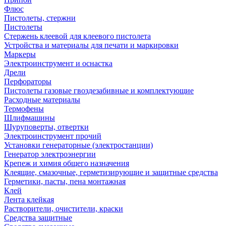
Флюс
Пистолеты, стержни
Пистолеты
Стержень клеевой для клеевого пистолета
Устройства и материалы для печати и маркировки
Маркеры
Электроинструмент и оснастка
Дрели
Перфораторы
Пистолеты газовые гвоздезабивные и комплектующие
Расходные материалы
Термофены
Шлифмашины
Шуруповерты, отвертки
Электроинструмент прочий
Установки генераторные (электростанции)
Генератор электроэнергии
Крепеж и химия общего назначения
Клеящие, смазочные, герметизирующие и защитные средства
Герметики, пасты, пена монтажная
Клей
Лента клейкая
Растворители, очистители, краски
Средства защитные