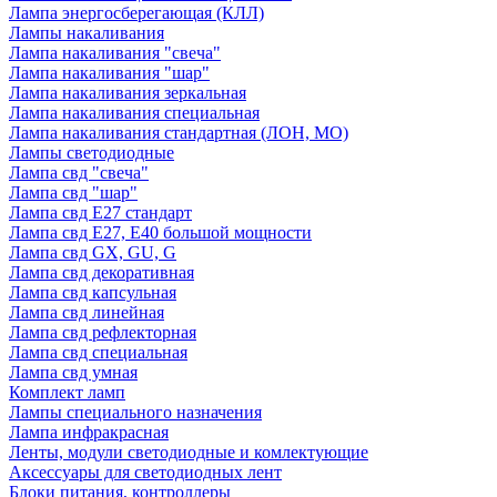
Лампа энергосберегающая (КЛЛ)
Лампы накаливания
Лампа накаливания "свеча"
Лампа накаливания "шар"
Лампа накаливания зеркальная
Лампа накаливания специальная
Лампа накаливания стандартная (ЛОН, МО)
Лампы светодиодные
Лампа свд "свеча"
Лампа свд "шар"
Лампа свд E27 стандарт
Лампа свд E27, Е40 большой мощности
Лампа свд GX, GU, G
Лампа свд декоративная
Лампа свд капсульная
Лампа свд линейная
Лампа свд рефлекторная
Лампа свд специальная
Лампа свд умная
Комплект ламп
Лампы специального назначения
Лампа инфракрасная
Ленты, модули светодиодные и комлектующие
Аксессуары для светодиодных лент
Блоки питания, контроллеры