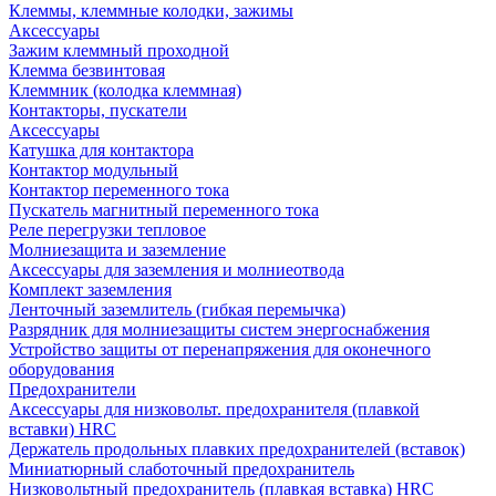
Клеммы, клеммные колодки, зажимы
Аксессуары
Зажим клеммный проходной
Клемма безвинтовая
Клеммник (колодка клеммная)
Контакторы, пускатели
Аксессуары
Катушка для контактора
Контактор модульный
Контактор переменного тока
Пускатель магнитный переменного тока
Реле перегрузки тепловое
Молниезащита и заземление
Аксессуары для заземления и молниеотвода
Комплект заземления
Ленточный заземлитель (гибкая перемычка)
Разрядник для молниезащиты систем энергоснабжения
Устройство защиты от перенапряжения для оконечного
оборудования
Предохранители
Аксессуары для низковольт. предохранителя (плавкой
вставки) HRC
Держатель продольных плавких предохранителей (вставок)
Миниатюрный слаботочный предохранитель
Низковольтный предохранитель (плавкая вставка) HRC