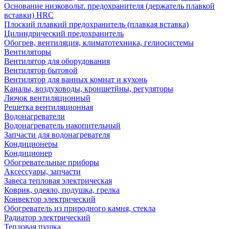
Основание низковольт. предохранителя (держатель плавкой
вставки) HRC
Плоский плавкий предохранитель (плавкая вставка)
Цилиндрический предохранитель
Обогрев, вентиляция, климатотехника, гелиосистемы
Вентиляторы
Вентилятор для оборудования
Вентилятор бытовой
Вентилятор для ванных комнат и кухонь
Каналы, воздуховоды, кроншетйны, регуляторы
Лючок вентиляционный
Решетка вентиляционная
Водонагреватели
Водонагреватель накопительный
Запчасти для водонагревателя
Кондиционеры
Кондиционер
Обогревательные приборы
Аксессуары, запчасти
Завеса тепловая электрическая
Коврик, одеяло, подушка, грелка
Конвектор электрический
Обогреватель из природного камня, стекла
Радиатор электрический
Тепловая пушка