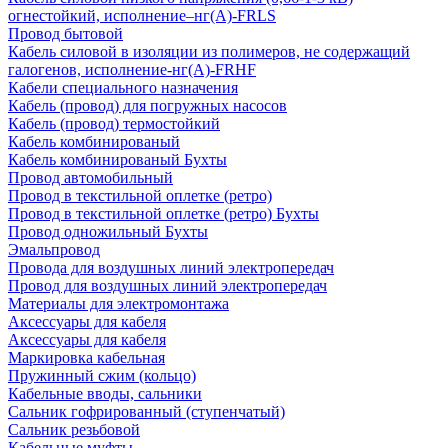
огнестойкий, исполнение–нг(А)-FRLS
Провод бытовой
Кабель силовой в изоляции из полимеров, не содержащий
галогенов, исполнение-нг(А)-FRHF
Кабели специального назначения
Кабель (провод) для погружных насосов
Кабель (провод) термостойкий
Кабель комбинированый
Кабель комбинированый Бухты
Провод автомобильный
Провод в текстильной оплетке (ретро)
Провод в текстильной оплетке (ретро) Бухты
Провод одножильный Бухты
Эмальпровод
Провода для воздушных линий электропередач
Провод для воздушных линий электропередач
Материалы для электромонтажа
Аксессуары для кабеля
Аксессуары для кабеля
Маркировка кабельная
Пружинный сжим (кольцо)
Кабельные вводы, сальники
Сальник гофрированный (ступенчатый)
Сальник резьбовой
Кабельные муфты