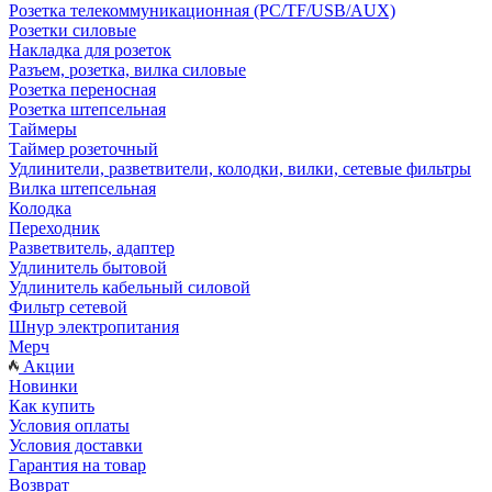
Розетка телекоммуникационная (PC/TF/USB/AUX)
Розетки силовые
Накладка для розеток
Разъем, розетка, вилка силовые
Розетка переносная
Розетка штепсельная
Таймеры
Таймер розеточный
Удлинители, разветвители, колодки, вилки, сетевые фильтры
Вилка штепсельная
Колодка
Переходник
Разветвитель, адаптер
Удлинитель бытовой
Удлинитель кабельный силовой
Фильтр сетевой
Шнур электропитания
Мерч
Акции
Новинки
Как купить
Условия оплаты
Условия доставки
Гарантия на товар
Возврат