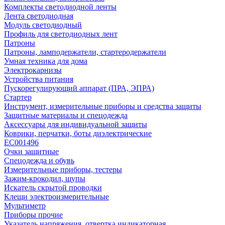
Комплекты светодиодной ленты
Лента светодиодная
Модуль светодиодный
Профиль для светодиодных лент
Патроны
Патроны, ламподержатели, стартеродержатели
Умная техника для дома
Электрокарнизы
Устройства питания
Пускорегулирующий аппарат (ПРА, ЭПРА)
Стартер
Инструмент, измерительные приборы и средства защиты
Защитные материалы и спецодежда
Аксессуары для индивидуальной защиты
Коврики, перчатки, боты диэлектрические
EC001496
Очки защитные
Спецодежда и обувь
Измерительные приборы, тестеры
Зажим-крокодил, щупы
Искатель скрытой проводки
Клещи электроизмерительные
Мультиметр
Приборы прочие
Указатель напряжения, отвертка индикаторная