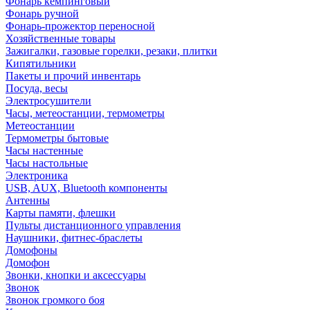
Фонарь кемпинговый
Фонарь ручной
Фонарь-прожектор переносной
Хозяйственные товары
Зажигалки, газовые горелки, резаки, плитки
Кипятильники
Пакеты и прочий инвентарь
Посуда, весы
Электросушители
Часы, метеостанции, термометры
Метеостанции
Термометры бытовые
Часы настенные
Часы настольные
Электроника
USB, AUX, Bluetooth компоненты
Антенны
Карты памяти, флешки
Пульты дистанционного управления
Наушники, фитнес-браслеты
Домофоны
Домофон
Звонки, кнопки и аксессуары
Звонок
Звонок громкого боя